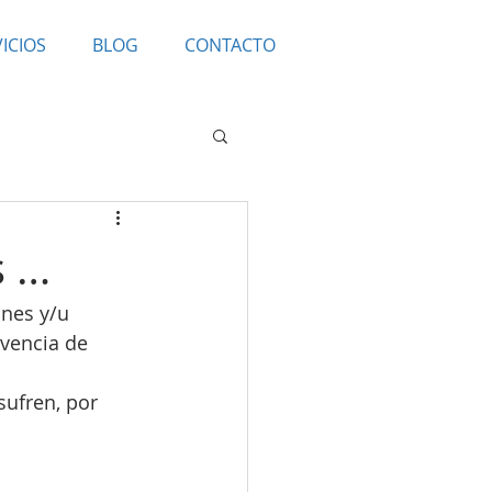
ICIOS
BLOG
CONTACTO
s …
nes y/u 
ivencia de 
ufren, por 