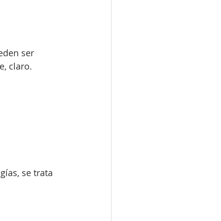
eden ser 
, claro.
ías, se trata 