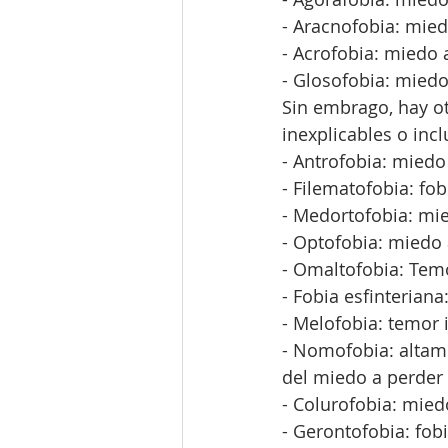
- Aracnofobia: mied
- Acrofobia: miedo a
- Glosofobia: miedo
Sin embrago, hay ot
inexplicables o incl
- Antrofobia: miedo 
- Filematofobia: fo
- Medortofobia: mi
- Optofobia: miedo 
- Omaltofobia: Temo
- Fobia esfinteriana
- Melofobia: temor 
- Nomofobia: altame
del miedo a perder 
- Colurofobia: mie
- Gerontofobia: fob