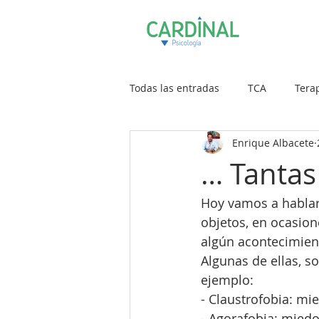
Todas las entradas
TCA
Terap
Enrique Albacete
Trastornos del Estado de Animo
… Tantas
Hoy vamos a hablar 
objetos, en ocasione
algún acontecimient
Algunas de ellas, 
ejemplo:
- Claustrofobia: mi
- Agorafobia: miedo