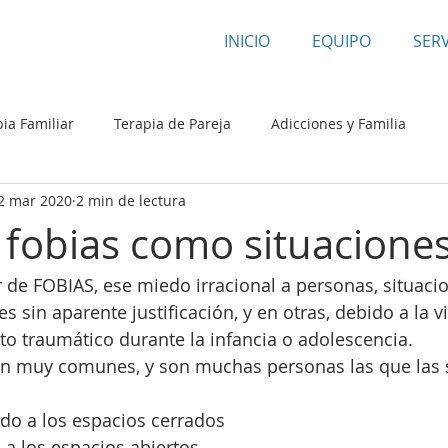
INICIO
EQUIPO
SERV
ia Familiar
Terapia de Pareja
Adicciones y Familia
2 mar 2020
2 min de lectura
Autoestima
Cardinal Psicología
Fobia
Padres
 fobias como situacione
de FOBIAS, ese miedo irracional a personas, situacio
s sin aparente justificación, y en otras, debido a la v
o traumático durante la infancia o adolescencia.
son muy comunes, y son muchas personas las que las s
edo a los espacios cerrados
 a los espacios abiertos